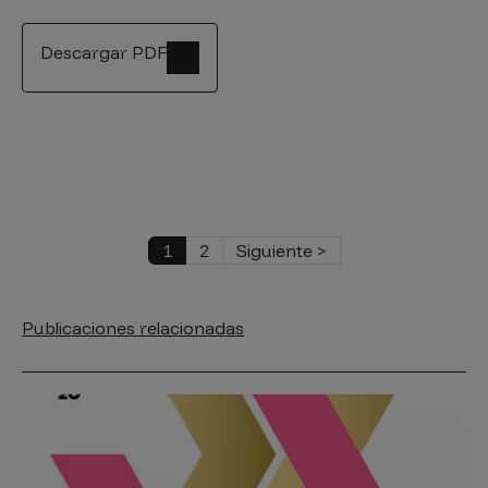
Descargar PDF
Paginación
Página actual
Página
Siguiente página
1
2
Siguiente >
Publicaciones relacionadas