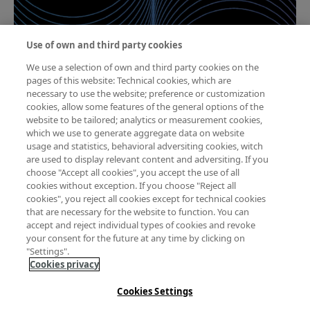
Use of own and third party cookies
We use a selection of own and third party cookies on the
pages of this website: Technical cookies, which are
necessary to use the website; preference or customization
FOTCIENCIA12
cookies, allow some features of the general options of the
website to be tailored; analytics or measurement cookies,
2014
which we use to generate aggregate data on website
usage and statistics, behavioral adversiting cookies, witch
are used to display relevant content and adversiting. If you
Ver publicación
choose "Accept all cookies", you accept the use of all
cookies without exception. If you choose "Reject all
cookies", you reject all cookies except for technical cookies
Paginación
that are necessary for the website to function. You can
accept and reject individual types of cookies and revoke
Página actual
Página
Siguiente página
1
2
Siguiente >
your consent for the future at any time by clicking on
"Settings".
Cookies privacy
Cookies Settings