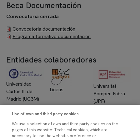
Beca Documentación
Convocatoria cerrada
Documento
Convocatoria documentación
Documento
Programa formativo documentación
Entidades colaboradoras
Imagen
Imagen
Imagen
Universidad
Universitat
Liceus
Carlos III de
Pompeu Fabra
Madrid (UC3M)
(UPF)
Use of own and third party cookies
Imagen
Imagen
Imagen
Universidade da
We use a selection of own and third party cookies on the
Universidad CEU
pages of this website: Technical cookies, which are
Universidad Rey
Coruña
San Pablo
necessary to use the website; preference or
Juan Carlos de