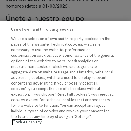
hombres (datos a 31/03/2026).
Únete a nuestro equipo
Si quieres formar parte de una organización
Use of own and third party cookies
comprometida con el bienestar de su equipo, te invitamos
We use a selection of own and third party cookies on the
a conocer nuestras ofertas de empleo.
pages of this website: Technical cookies, which are
necessary to use the website; preference or
Accede a nuestro Portal de Empleo
customization cookies, allow some features of the general
options of the website to be tailored; analytics or
measurement cookies, which we use to generate
aggregate data on website usage and statistics, behavioral
adversiting cookies, witch are used to display relevant
content and adversiting. If you choose "Accept all
cookies", you accept the use of all cookies without
exception. If you choose "Reject all cookies", you reject all
cookies except for technical cookies that are necessary
for the website to function. You can accept and reject
individual types of cookies and revoke your consent for
the future at any time by clicking on "Settings".
Cookies privacy