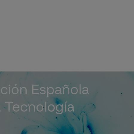
da a la navegación
ción Española
a Tecnología