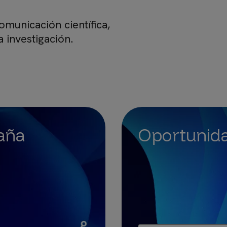
omunicación científica,
a investigación.
paña
Oportunida