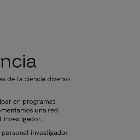
da a la navegación
encia
 de la ciencia diverso
cipar en programas
fomentamos una red
 investigador.
 personal investigador