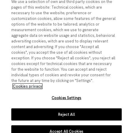
We use a selection of own and third party cookies on the
perjuicios económicos, materiales o sobre datos,
pages of this website: Technical cookies, which are
provocados por el uso de la información reutilizada.
necessary to use the website; preference or
customization cookies, allow some features of the general
La FECYT no garantiza la continuidad en la puesta a
options of the website to be tailored; analytics or
disposición de los documentos reutilizados, ni en
measurement cookies, which we use to generate
contenido ni en forma, ni asume responsabilidades por
aggregate data on website usage and statistics, behavioral
cualquier error u omisión contenido en ellos.
adversiting cookies, witch are used to display relevant
content and adversiting. If you choose "Accept all
Responsabilidad del agente reutilizador
cookies", you accept the use of all cookies without
exception. If you choose "Reject all cookies", you reject all
El agente reutilizador se halla sometido a la normativa
cookies except for technical cookies that are necessary
aplicable en materia de reutilización de la información del
for the website to function. You can accept and reject
sector público, incluyendo el régimen sancionador previsto
individual types of cookies and revoke your consent for
en el artículo 11 de la Ley 37/2007, de 16 de noviembre,
the future at any time by clicking on "Settings".
sobre reutilización de la información del sector público.
Cookies privacy
Cookies Settings
© Fundación Española para la Ciencia y la Tecnología
Imagen
Imagen
Imagen
Reject All
Imagen
Imagen
Youtube
Linkedin
Facebook
Instagram
X
Accept All Cookies
Contacto
Accesibilidad
Datos abiertos
Aviso legal