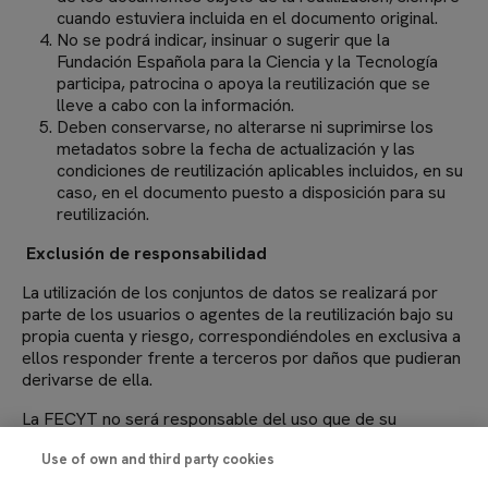
cuando estuviera incluida en el documento original.
No se podrá indicar, insinuar o sugerir que la
Fundación Española para la Ciencia y la Tecnología
participa, patrocina o apoya la reutilización que se
lleve a cabo con la información.
Deben conservarse, no alterarse ni suprimirse los
metadatos sobre la fecha de actualización y las
condiciones de reutilización aplicables incluidos, en su
caso, en el documento puesto a disposición para su
reutilización.
Exclusión de responsabilidad
La utilización de los conjuntos de datos se realizará por
parte de los usuarios o agentes de la reutilización bajo su
propia cuenta y riesgo, correspondiéndoles en exclusiva a
ellos responder frente a terceros por daños que pudieran
derivarse de ella.
La FECYT no será responsable del uso que de su
información hagan los agentes reutilizadores ni tampoco
Use of own and third party cookies
de los daños sufridos o pérdidas económicas que, de
forma directa o indirecta, produzcan o puedan producir