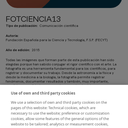
FOTCIENCIA13
Tipo de publicación
Comunicación científica
Autoría
Fundación Española para la Ciencia y Tecnología, F.S.P. (FECYT)
Año de edición
2015
Todas las imágenes que forman parte de esta publicación han sido
elegidas porque han sabido conjugar el rigor científico con el arte. La
fotografía es una herramienta fundamental para los científicos, para
registrar y documentar su trabajo. Desde la astronomía a la física y
desde la medicina a la biología, la fotografía permite registrar
fenómenos, documentar resultados y también, muy importante,
percibir una realidad que no se alcanza a simple vista.
Use of own and third party cookies
We use a selection of own and third party cookies on the
Descargar PDF
pages of this website: Technical cookies, which are
necessary to use the website; preference or customization
cookies, allow some features of the general options of the
website to be tailored; analytics or measurement cookies,