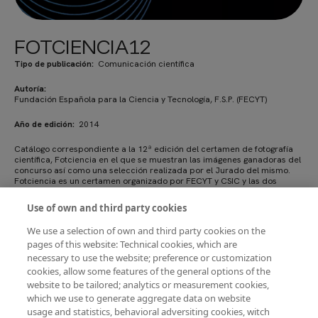
FOTCIENCIA12
Tipo de publicación
Comunicación científica
Autoría
Fundación Española para la Ciencia y Tecnología, F.S.P. (FECYT)
Año de edición
2014
Catálogo correspondiente a la 12ª edición del certamen de fotografía
científica, Fotciencia en el que se muestran las imágenes ganadoras del
concurso así como una selección realizada por el Jurado del mismo.
Fotciencia es un certamen organizado por FECYT y CSIC y las dos
últimas ediciones ha contado además con la colaboración de la
Fundación Jesús Serra.
Use of own and third party cookies
We use a selection of own and third party cookies on the
pages of this website: Technical cookies, which are
Descargar PDF
necessary to use the website; preference or customization
cookies, allow some features of the general options of the
website to be tailored; analytics or measurement cookies,
which we use to generate aggregate data on website
usage and statistics, behavioral adversiting cookies, witch