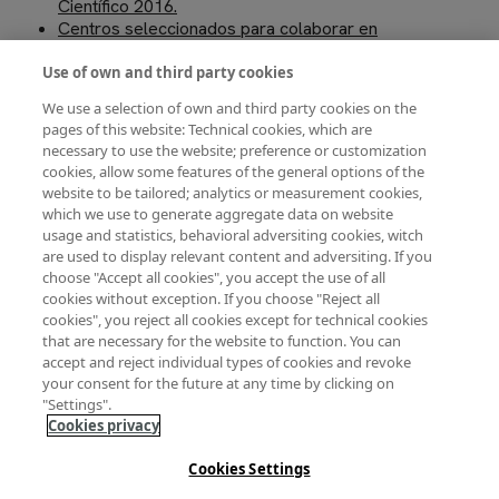
Científico 2016.
Centros seleccionados para colaborar en
el Finde Científico 2016 y centros en
reserva.
Use of own and third party cookies
We use a selection of own and third party cookies on the
Imagen
Imagen
pages of this website: Technical cookies, which are
necessary to use the website; preference or customization
cookies, allow some features of the general options of the
website to be tailored; analytics or measurement cookies,
which we use to generate aggregate data on website
usage and statistics, behavioral adversiting cookies, witch
are used to display relevant content and adversiting. If you
choose "Accept all cookies", you accept the use of all
cookies without exception. If you choose "Reject all
cookies", you reject all cookies except for technical cookies
that are necessary for the website to function. You can
finde
colegios
MUNCYT
FECYT
Divulgación
feria
accept and reject individual types of cookies and revoke
científico
de la
your consent for the future at any time by clicking on
ciencia
"Settings".
Cookies privacy
Cookies Settings