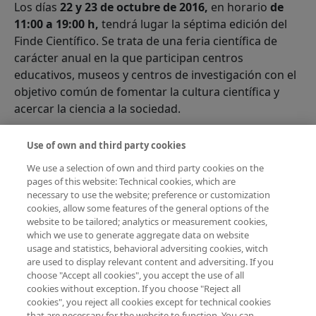
Los días
22 y 23 de octubre de 2016,
en horario
de
11:00 a 19:00 h,
tendrá lugar la séptima edición del
Finde Científico. Se trata de una feria científica de
carácter anual en la que participan centros
educativos, museos y centros de investigación con el
objetivo común de fomentar la cultura científica y
acercar la ciencia a la sociedad.
Publicados los centros escolares
Use of own and third party cookies
colaboradores en el Finde
We use a selection of own and third party cookies on the
Científico 2016
pages of this website: Technical cookies, which are
necessary to use the website; preference or customization
sobre Publicados los centros escolares colabora
Lee más
cookies, allow some features of the general options of the
FECYT organiza el Finde Científico, una feria científica
website to be tailored; analytics or measurement cookies,
which we use to generate aggregate data on website
de carácter anual en la que participan centros
usage and statistics, behavioral adversiting cookies, witch
educativos, museos y centros de investigación con el
are used to display relevant content and adversiting. If you
objetivo común de fomentar la cultura científica y
choose "Accept all cookies", you accept the use of all
cookies without exception. If you choose "Reject all
acercar la ciencia a la sociedad.
cookies", you reject all cookies except for technical cookies
that are necessary for the website to function. You can