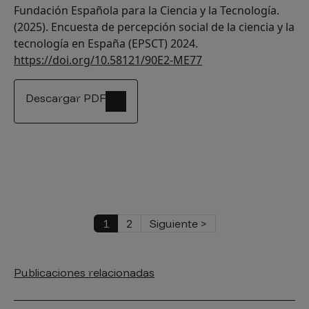
Fundación Española para la Ciencia y la Tecnología.
(2025). Encuesta de percepción social de la ciencia y la
tecnología en España (EPSCT) 2024.
https://doi.org/10.58121/90E2-ME77
Descargar PDF
Paginación
Página actual
Página
Siguiente página
1
2
Siguiente >
Publicaciones relacionadas