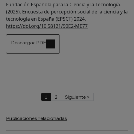
Fundación Española para la Ciencia y la Tecnología.
(2025). Encuesta de percepción social de la ciencia y la
tecnología en España (EPSCT) 2024.
https://doi.org/10.58121/90E2-ME77
Descargar PDF
Paginación
Página actual
Página
Siguiente página
1
2
Siguiente >
Publicaciones relacionadas