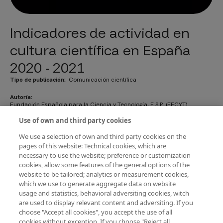
Indicadores de actividad en
cultura científica en España
2020 - 2021
Tipo de publicación
Comunicación científica
Autoría
Fundación Española para la Ciencia y Tecnología, F.S.P. (FECYT)
Use of own and third party cookies
Año de edición
2022
We use a selection of own and third party cookies on the
En este informe se recogen los indicadores más relevantes entre 2020 y
pages of this website: Technical cookies, which are
2021 de recursos y actividades en cultura científica de universidades,
organismos públicos de investigación y museos de ciencia, recopilados
necessary to use the website; preference or customization
en el marco del protocolo de recogida de datos puesto en marcha por
cookies, allow some features of the general options of the
FECYT para analizar la evolución de dichos indicadores.
website to be tailored; analytics or measurement cookies,
which we use to generate aggregate data on website
usage and statistics, behavioral adversiting cookies, witch
are used to display relevant content and adversiting. If you
Descargar PDF
choose "Accept all cookies", you accept the use of all
cookies without exception. If you choose "Reject all