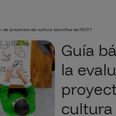
da a la navegación
n de proyectos de cultura científica de FECYT
Guía bá
la eval
proyec
cultura 