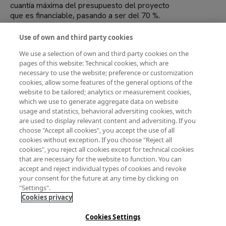
cuantía máxima del presupuesto del proyecto
que es financiable, pasando a ser del 70 %.
A través de la gestión de esta convocatoria,
FECYT coadyuva al cumplimiento de los fines
Use of own and third party cookies
y objetivos del Ministerio de Ciencia,
We use a selection of own and third party cookies on the
Innovación y Universidades, y más
pages of this website: Technical cookies, which are
concretamente del Plan Estatal de
necessary to use the website; preference or customization
Investigación Científica, Técnica y de
cookies, allow some features of the general options of the
Innovación.
website to be tailored; analytics or measurement cookies,
Más información en la
página web de la
which we use to generate aggregate data on website
Convocatoria de ayudas para el fomento de la
usage and statistics, behavioral adversiting cookies, witch
cultura científica, tecnológica y de la innovación
are used to display relevant content and adversiting. If you
de FECYT.
choose "Accept all cookies", you accept the use of all
cookies without exception. If you choose "Reject all
cookies", you reject all cookies except for technical cookies
that are necessary for the website to function. You can
accept and reject individual types of cookies and revoke
Convocatoria de ayudas para el
tecnológica y de la
your consent for the future at any time by clicking on
fomento de la cultura científica
innovación 2023
"Settings".
Cookies privacy
Cookies Settings