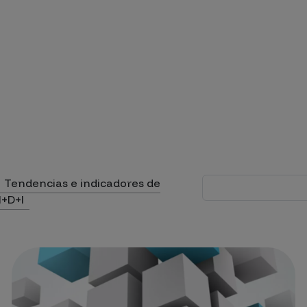
da a la navegación
Tendencias e indicadores de
I+D+I