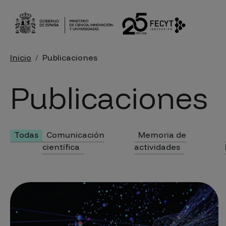
Pasar al contenido principal
Sobrescribir enlaces de ayu
Inicio
Publicaciones
Publicaciones
Todas
Comunicación
Memoria de
científica
actividades