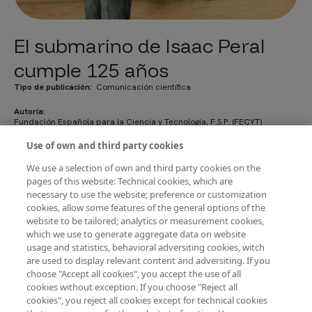
El submarino de Isaac Peral
cumple 125 años
Tipo de publicación
Comunicación científica
Autoría
Fundación Española para la Ciencia y Tecnología, F.S.P. (FECYT)
Use of own and third party cookies
Año de edición
2012
We use a selection of own and third party cookies on the
En septiembre de 2013 se ha cumplido el 125 aniversario de la
pages of this website: Technical cookies, which are
botadura del submarino creado por Isaac Peral en 1888. Con motivo de
esta efeméride, hemos realizado un folleto en el que describimos cómo
necessary to use the website; preference or customization
lo construyó, detallamos algunas características del mismo y
cookies, allow some features of the general options of the
explicamos cómo este inventor revolucionó la historia de la navegación
website to be tailored; analytics or measurement cookies,
militar al idear la primera nave que se propulsaba eléctricamente y
que, además, incorporaba un torpedero bajo el mar.
which we use to generate aggregate data on website
usage and statistics, behavioral adversiting cookies, witch
are used to display relevant content and adversiting. If you
choose "Accept all cookies", you accept the use of all
Descargar PDF
cookies without exception. If you choose "Reject all
cookies", you reject all cookies except for technical cookies