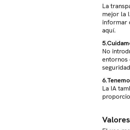
La transp
mejor la 
informar 
aquí.
5.Cuidamo
No introd
entornos 
seguridad
6.Tenemos
La IA tam
proporci
Valore