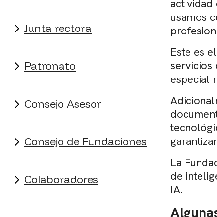
actividad
usamos co
Junta rectora
profesion
Este es e
servicios
Patronato
especial 
Adicional
Consejo Asesor
documento
tecnológi
garantiza
Consejo de Fundaciones
La Fundac
de inteli
Colaboradores
IA.
Algunas