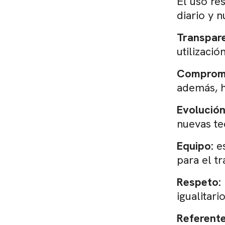
El uso re
diario y n
Transpare
utilización
Comprom
además, h
Evolución
nuevas te
Equipo:
es
para el t
Respeto:
igualitario
Referent