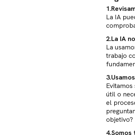
1.Revisam
La IA pue
comprobam
2.La IA n
La usamos
trabajo c
fundamen
3.Usamos 
Evitamos 
útil o ne
el proces
preguntam
objetivo?
4.Somos 