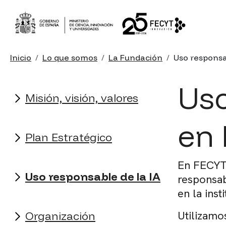
Pasar al contenido principal
Sobrescribir enlaces de ayu
Inicio
Lo que somos
La Fundación
Uso responsa
La fundación
Uso
Misión, visión, valores
en
Plan Estratégico
En FECYT q
Uso responsable de la IA
responsab
en la inst
Utilizamo
Organización