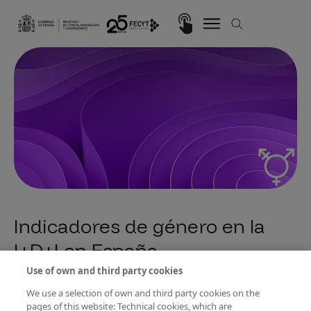
Pasar al contenido principal
Imagen
Indicadores de género en la
I+D+I en España
Use of own and third party cookies
Fecyt elabora junto con la Unidad de Mujeres y Ciencia del Ministerio,
los informes bienales Científicas en Cifras y Mujeres e Innovación, que
We use a selection of own and third party cookies on the
proporcionan una radiografía detallada de la situación de las mujeres
pages of this website: Technical cookies, which are