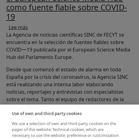
como fuente fiable sobre COVID-
19
sobre La Agencia SINC seleccionada por el Eu
Lee más
La Agencia de noticias científicas SINC de FECYT se
encuentra en la selección de fuentes fiables sobre
COVIDー19 publicada por el European Science Media
Hub del Parlamento Europe.
Desde que comenzó el estado de alarma en toda
España por la crisis del coronavirus, la Agencia SINC
está realizando una intensa labor elaborando
noticias, reportajes y entrevistas con especialistas
sobre el tema. Tanto el equipo de redactores de la
agencia como diversos colaboradores periodistas y
divulgadores cientificos, crean cada día nuevo
Use of own and third party cookies
contenido sobre esta terrible pandemia.
We use a selection of own and third party cookies on the
pages of this website: Technical cookies, which are
La agencia de noticias científicas
necessary to use the website; preference or customization