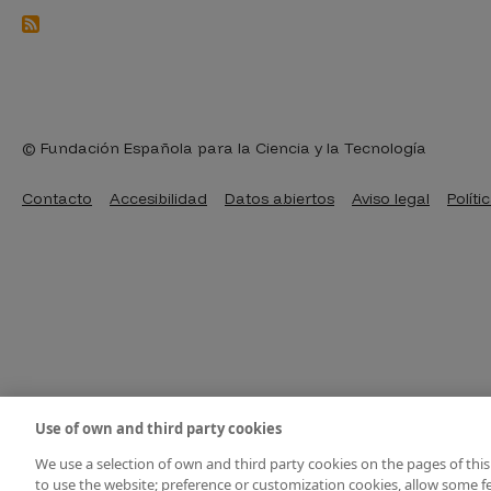
© Fundación Española para la Ciencia y la Tecnología
Pie de página
Contacto
Accesibilidad
Datos abiertos
Aviso legal
Políti
Use of own and third party cookies
We use a selection of own and third party cookies on the pages of this
to use the website; preference or customization cookies, allow some fe