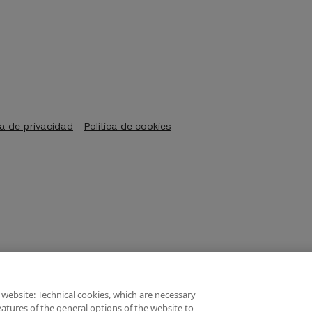
ca de privacidad
Política de cookies
 website: Technical cookies, which are necessary
atures of the general options of the website to