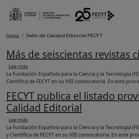
Pasar al contenido principal
Sobrescribir enlaces de ayu
Inicio
Sello de Calidad Editorial FECYT
Más de seiscientas revistas c
sobre Más de seiscientas revistas científicas re
Lee más
La Fundación Española para la Ciencia y la Tecnología (FEC
Científica de FECYT en su VIII convocatoria. En este proc
FECYT publica el listado provi
Calidad Editorial
sobre FECYT publica el listado provisional de las
Lee más
La Fundación Española para la Ciencia y la Tecnología (FEC
y Científica de FECYT en su VIII convocatoria. En este pr