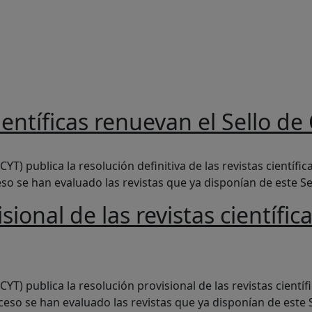
da a la navegación
ientíficas renuevan el Sello de
nuevan el Sello de Calidad Editorial de FECYT
YT) publica la resolución definitiva de las revistas científi
eso se han evaluado las revistas que ya disponían de este Sel
sional de las revistas científi
 revistas científicas que renuevan el Sello de Calidad Editori
YT) publica la resolución provisional de las revistas cientí
oceso se han evaluado las revistas que ya disponían de este S