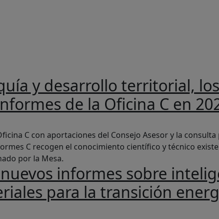
da a la navegación
uía y desarrollo territorial, l
nformes de la Oficina C en 20
ollo territorial, los temas seleccionados por la Mesa del C
ficina C con aportaciones del Consejo Asesor y la consulta p
formes C recogen el conocimiento científico y técnico exist
nado por la Mesa.
nuevos informes sobre intelige
riales para la transición energ