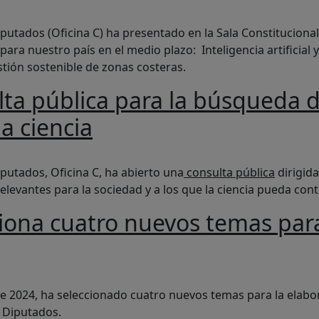
es sobre inteligencia artificial y educación, prevención del
iputados (Oficina C) ha presentado en la Sala Constitucion
para nuestro país en el medio plazo: Inteligencia artificial 
stión sostenible de zonas costeras.
ulta pública para la búsqueda
a ciencia
para la búsqueda de temas socialmente relevantes y abordabl
iputados, Oficina C, ha abierto una
consulta pública
dirigida
evantes para la sociedad y a los que la ciencia pueda contr
iona cuatro nuevos temas para
uevos temas para la elaboración de los informes de la Ofi
de 2024, ha seleccionado cuatro nuevos temas para la elab
s Diputados.