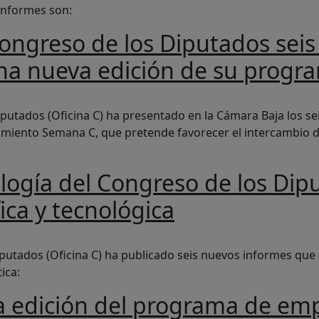
informes son:
Congreso de los Diputados sei
a una nueva edición de su pro
los Diputados seis nuevos informes de evidencia científic
iputados (Oficina C) ha presentado en la Cámara Baja los se
ento Semana C, que pretende favorecer el intercambio de c
ología del Congreso de los Dip
ica y tecnológica
ngreso de los Diputados publica seis nuevos informes de evi
iputados (Oficina C) ha publicado seis nuevos informes que
ica:
da edición del programa de em