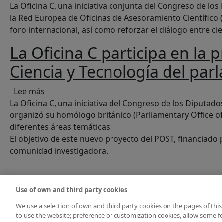
La Oficina C, una iniciativa conjunta del Congreso de los
la Red Europea de Oficinas de Asesoramiento Científico (E
foro internacional, así como reforzar el diálogo entre cie
La Oficina C participa en la
Ciencia y Tecnología del par
sobre La Oficina C participa en la presentación
Lee más
La Oficina C, una iniciativa del Congreso de los Diputad
organizó su homólogo británico (Parliamentary Office of
diferentes áreas temáticas.
El objetivo de este nuevo proyecto del POST, financiado p
comunidad investigadora.
Paginación
Use of own and third party cookies
We use a selection of own and third party cookies on the pages of this
to use the website; preference or customization cookies, allow some fe