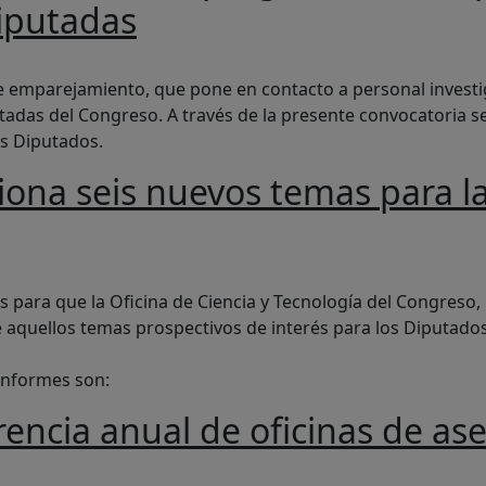
diputadas
el programa de emparejamiento entre personal investigador
emparejamiento, que pone en contacto a personal investigad
utadas del Congreso. A través de la presente convocatoria s
os Diputados.
iona seis nuevos temas para la
vos temas para la elaboración de los informes de la Oficin
para que la Oficina de Ciencia y Tecnología del Congreso,
e aquellos temas prospectivos de interés para los Diputados
informes son:
erencia anual de oficinas de as
 de oficinas de asesoramiento científico