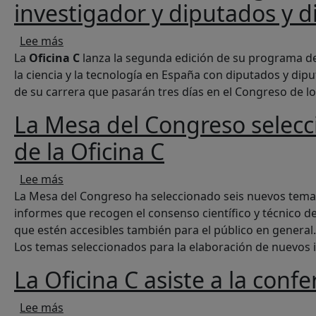
investigador y diputados y 
sobre La Oficina C lanza la segunda edición d
Lee más
La
Oficina C
lanza la segunda edición de su programa de 
la ciencia y la tecnología en España con diputados y dip
de su carrera que pasarán tres días en el Congreso de l
La Mesa del Congreso selecc
de la Oficina C
sobre La Mesa del Congreso selecciona seis nue
Lee más
La Mesa del Congreso ha seleccionado seis nuevos temas 
informes que recogen el consenso científico y técnico d
que estén accesibles también para el público en general.
Los temas seleccionados para la elaboración de nuevos 
La Oficina C asiste a la conf
sobre La Oficina C asiste a la conferencia anual
Lee más