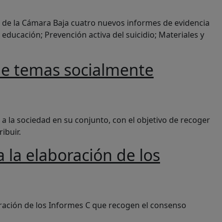
 suicidio, materiales para la transición energética y sosten
al de la Cámara Baja cuatro nuevos informes de evidencia
y educación; Prevención activa del suicidio; Materiales y
 de temas socialmente
es por la ciencia
 a la sociedad en su conjunto, con el objetivo de recoger
ibuir.
 la elaboración de los
cina C
oración de los Informes C que recogen el consenso