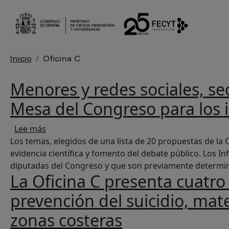
Pasar al contenido principal
Sobrescribir enlaces de ayu
Inicio
Oficina C
Menores y redes sociales, seq
Mesa del Congreso para los i
sobre Menores y redes sociales, sequía y desarr
Lee más
Los temas, elegidos de una lista de 20 propuestas de la O
evidencia científica y fomento del debate público. Los In
diputadas del Congreso y que son previamente determi
La Oficina C presenta cuatro 
prevención del suicidio, mate
zonas costeras