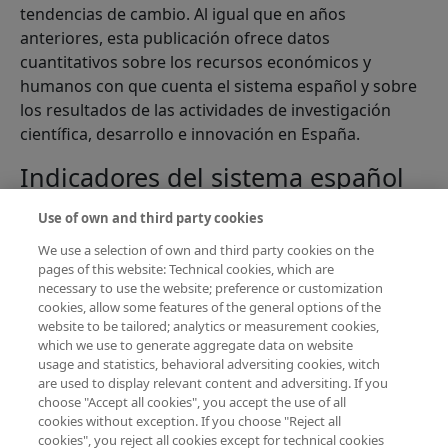
tendencias de cambio. Al igual que en años
anteriores, esta publicación ofrece datos
cuantitativos sobre los recursos económicos y
humanos con que cuenta el sistema español y sobre
los resultados de las actividades de investigación
científica, desarrollo e innovación en España.
Indicadores del sistema español
de ciencia, tecnología e
Use of own and third party cookies
innovación 2015
We use a selection of own and third party cookies on the
pages of this website: Technical cookies, which are
sobre Indicadores del sistema español de cienc
Lee más
necessary to use the website; preference or customization
Esta publicación muestra la evolución de aquellas
cookies, allow some features of the general options of the
variables estadísticas más significativas a lo largo del
website to be tailored; analytics or measurement cookies,
período 2000-2013, la comparación con el contexto
which we use to generate aggregate data on website
usage and statistics, behavioral adversiting cookies, witch
internacional y la distribución por comunidades
are used to display relevant content and adversiting. If you
autónomas en aquellos casos en los que se dispone
choose "Accept all cookies", you accept the use of all
de información. Al igual que en ediciones anteriores,
cookies without exception. If you choose "Reject all
los datos reflejan los recursos -económicos y
cookies", you reject all cookies except for technical cookies