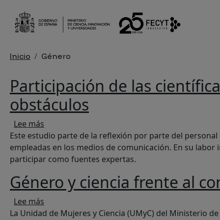
Pasar al contenido principal
Sobrescribir enlaces de ayu
Inicio
Género
Participación de las científ
obstáculos
sobre Participación de las científicas como fue
Lee más
Este estudio parte de la reflexión por parte del personal
empleadas en los medios de comunicación. En su labor i
participar como fuentes expertas.
Género y ciencia frente al co
sobre Género y ciencia frente al coronavirus
Lee más
La Unidad de Mujeres y Ciencia (UMyC) del Ministerio de