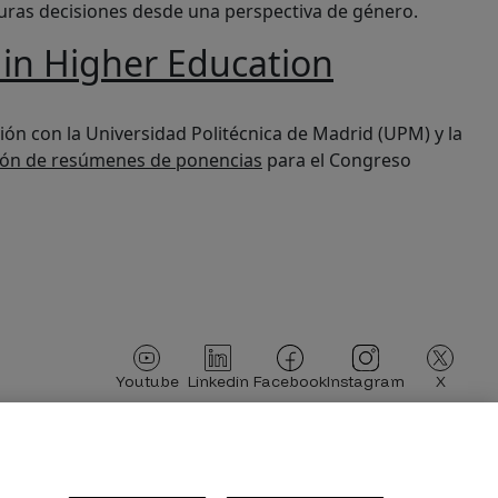
uras decisiones desde una perspectiva de género.
 in Higher Education
ción con la Universidad Politécnica de Madrid (UPM) y la
ión de resúmenes de ponencias
para el Congreso
Imagen
Imagen
Imagen
Imagen
Imagen
Youtube
Linkedin
Facebook
Instagram
X