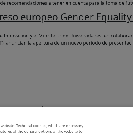
de recomendaciones a tener en cuenta para la toma de fut
reso europeo Gender Equality
 Gender Equality in Higher Education
 e Innovación y el Ministerio de Universidades, en colabora
T), anuncian la
apertura de un nuevo periodo de presentac
ca de privacidad
Política de cookies
 website: Technical cookies, which are necessary
atures of the general options of the website to