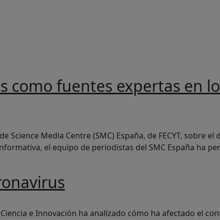
da a la navegación
icas como fuentes expertas en 
ntes expertas en los medios: motivaciones y obstáculos
 de Science Media Centre (SMC) España, de FECYT, sobre el d
nformativa, el equipo de periodistas del SMC España ha pe
ronavirus
 Ciencia e Innovación ha analizado cómo ha afectado el con