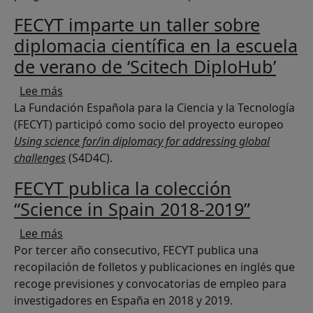
FECYT imparte un taller sobre
diplomacia científica en la escuela
de verano de ‘Scitech DiploHub’
sobre FECYT imparte un taller sobre diplomacia 
Lee más
La Fundación Española para la Ciencia y la Tecnología
(FECYT) participó como socio del proyecto europeo
Using science for/in diplomacy for addressing global
challenges
(S4D4C).
FECYT publica la colección
“Science in Spain 2018-2019”
sobre FECYT publica la colección “Science in Sp
Lee más
Por tercer año consecutivo, FECYT publica una
recopilación de folletos y publicaciones en inglés que
recoge previsiones y convocatorias de empleo para
investigadores en España en 2018 y 2019.