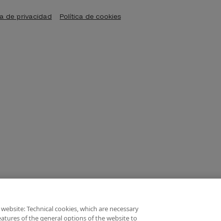
ca de privacidad
Política de cookies
 website: Technical cookies, which are necessary
atures of the general options of the website to