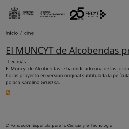
Pasar al contenido principal
Sobrescribir enlaces de ayu
Inicio
cine
El MUNCYT de Alcobendas pro
sobre El MUNCYT de Alcobendas proyectó la pel
Lee más
El Muncyt de Alcobendas le ha dedicado una de las jornadas 
horas proyectó en versión original subtitulada la películ
polaca Karolina Gruszka.
© Fundación Española para la Ciencia y la Tecnología