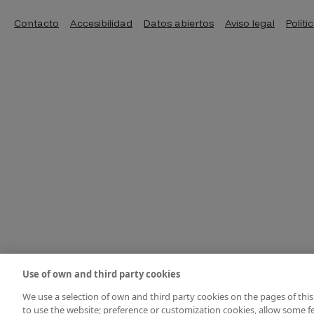
Pie de página
Contacto
Accesibilidad
Datos abiertos
Aviso legal
Políti
Use of own and third party cookies
We use a selection of own and third party cookies on the pages of this
to use the website; preference or customization cookies, allow some fe