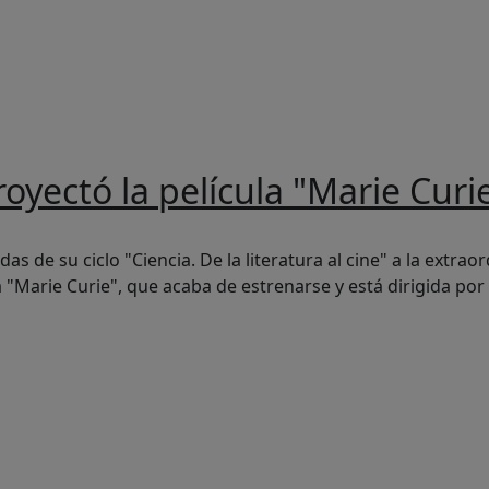
da a la navegación
yectó la película "Marie Curi
ícula "Marie Curie"
de su ciclo "Ciencia. De la literatura al cine" a la extraordi
a "Marie Curie", que acaba de estrenarse y está dirigida por