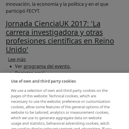
innovación, la economía y la política y en el que
participó FECYT.
Jornada CienciaUK 2017: 'La
carrera investigadora y otras
profesiones científicas en Reino
Unido'
sobre Jornada CienciaUK 2017: 'La carrera inves
Lee más
Ver
programa del evento.
Registro
aquí.
Use of own and third party cookies
Arranca la segunda edición de
We use a selection of own and third party cookies on the
"Embajadores para la ciencia" en
pages of this website: Technical cookies, which are
Londres
necessary to use the website; preference or customization
cookies, allow some features of the general options of the
sobre Arranca la segunda edición de "Embajado
Lee más
website to be tailored; analytics or measurement cookies,
which we use to generate aggregate data on website
Los pasados 28 y 29 de septiembre, los diez
usage and statistics, behavioral adversiting cookies, witch
científicos y diez diplomáticos seleccionados para
are used to display relevant content and adversiting. If you