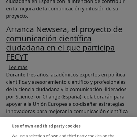
ciudadana en España con la intención de contribuir
en la mejora de la comunicación y difusión de su
proyecto.
Arranca Newsera, el proyecto de
comunicación científica
ciudadana en el que participa
FECYT
sobre Arranca Newsera, el proyecto de comunica
Lee más
Durante tres años, académicos expertos en política
científica y asesoramiento científico y profesionales
de la ciencia ciudadana y la comunicación -liderados
por Science for Change (España)- colaborarán para
apoyar a la Unión Europea a co-diseñar estrategias
innovadoras para mejorar la comunicación científica
en cuatro proyectos europeos de ciencia ciudadana
con el fin de mejorar su impacto.
Use of own and third party cookies
We use a selection of own and third party cookies on the