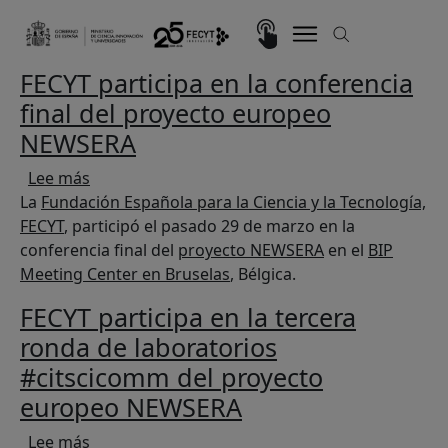
Pasar al contenido principal
Imagen
FECYT participa en la conferencia
final del proyecto europeo
NEWSERA
sobre FECYT participa en la conferencia final
Lee más
La
Fundación Española para la Ciencia y la Tecnología,
FECYT
, participó el pasado 29 de marzo en la
conferencia final del
proyecto NEWSERA
en el
BIP
Meeting Center en Bruselas
, Bélgica.
FECYT participa en la tercera
ronda de laboratorios
#citscicomm del proyecto
europeo NEWSERA
sobre FECYT participa en la tercera ronda de 
Lee más