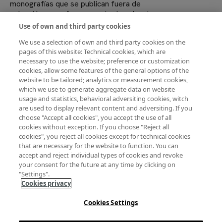
monografías que se publican fuera de
colección o que forman parte de colecciones
que no se encuentran en disposición de
Use of own and third party cookies
alcanzar el sello para colecciones y, de este
We use a selection of own and third party cookies on the
modo, pudiera ser reconocida la actividad
pages of this website: Technical cookies, which are
investigadora de los autores y autoras de las
necessary to use the website; preference or customization
mismas.
cookies, allow some features of the general options of the
Obras y colecciones acreditadas
website to be tailored; analytics or measurement cookies,
Las monografías individuales que obtengan
which we use to generate aggregate data on website
finalmente el sello se sumarán a las 63
usage and statistics, behavioral adversiting cookies, witch
colecciones que disponen de esta
are used to display relevant content and adversiting. If you
certificación, creada y desarrollada por
UNE
y
choose "Accept all cookies", you accept the use of all
avalada por
ANECA
y
FECYT
, en la actualidad.
cookies without exception. If you choose "Reject all
cookies", you reject all cookies except for technical cookies
that are necessary for the website to function. You can
accept and reject individual types of cookies and revoke
your consent for the future at any time by clicking on
sello de Calidad en Edición Académica CEA-APQ
"Settings".
Cookies privacy
Cookies Settings