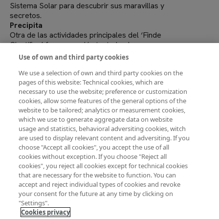
Sistema Solar para descubrir sus maravillas y
secretos.
Precipita
Otra de las actividades principales del ‘Finde
Científico’ fue una acción teatral sobre
Precipita, una plataforma de financiación
Use of own and third party cookies
colectiva para proyectos de investigación y
We use a selection of own and third party cookies on the
divulgación científica. Esta actividad teatral
pages of this website: Technical cookies, which are
contó con una amplia participación de jóvenes
necessary to use the website; preference or customization
y pequeños. El objetivo de Precipita es poner a
cookies, allow some features of the general options of the
disposición de la comunidad científica una
website to be tailored; analytics or measurement cookies,
herramienta que dé a conocer sus proyectos
which we use to generate aggregate data on website
de investigación y divulgación científica para
usage and statistics, behavioral adversiting cookies, witch
que la sociedad los valore y pueda participar
are used to display relevant content and adversiting. If you
activamente en ellos a través de
choose "Accept all cookies", you accept the use of all
microdonaciones.
cookies without exception. If you choose "Reject all
cookies", you reject all cookies except for technical cookies
that are necessary for the website to function. You can
accept and reject individual types of cookies and revoke
your consent for the future at any time by clicking on
Ciencia para jóvenes
"Settings".
Cookies privacy