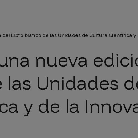
da a la navegación
el Libro blanco de las Unidades de Cultura Científica y de
una nueva edici
e las Unidades d
ica y de la Innov