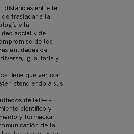
r distancias entre la
 de trasladar a la
ología y la
sidad social y de
compromiso de los
tras entidades de
diversa, igualitaria y
los tiene que ver con
sten atendiendo a sus
sultados de I+D+I•
iento científico y
miento y formación
 comunicación de la
obre los procesos de