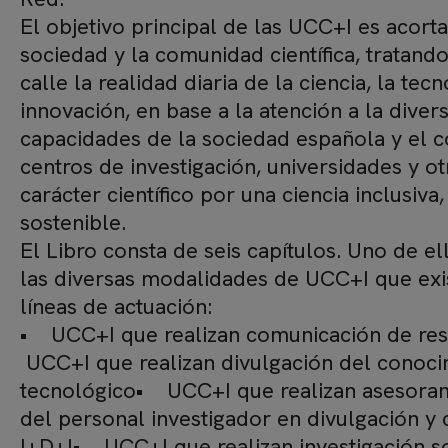
El objetivo principal de las UCC+I es acorta
sociedad y la comunidad científica, tratando
calle la realidad diaria de la ciencia, la tecn
innovación, en base a la atención a la diver
capacidades de la sociedad española y el 
centros de investigación, universidades y o
carácter científico por una ciencia inclusiva, 
sostenible.
El Libro consta de seis capítulos. Uno de el
las diversas modalidades de UCC+I que exi
líneas de actuación:
• UCC+I que realizan comunicación de re
UCC+I que realizan divulgación del conocim
tecnológico• UCC+I que realizan asesora
del personal investigador en divulgación y
I+D+I• UCC+I que realizan investigación s