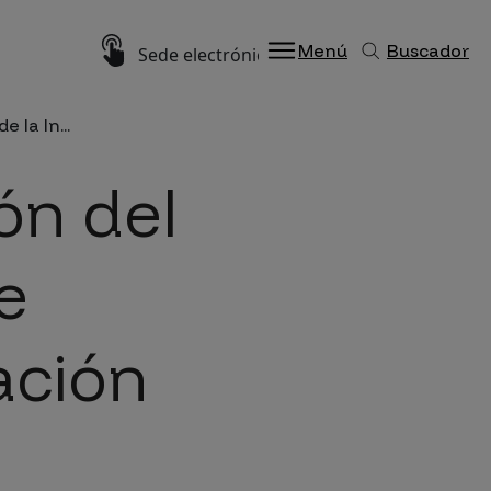
Imagen
Menú
Buscador
Sede electrónica
 la In...
ón del
e
ación