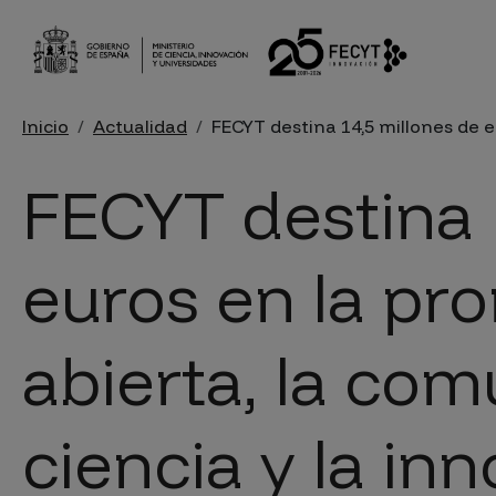
Pasar al contenido principal
Sobrescribir enlaces de ayu
Inicio
Actualidad
FECYT destina 14,5 millones de e
FECYT destina 
euros en la pr
abierta, la com
ciencia y la in