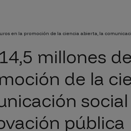
da a la navegación
uros en la promoción de la ciencia abierta, la comunicació
14,5 millones d
omoción de la ci
unicación social
novación pública