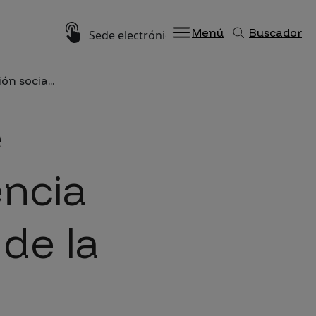
Imagen
Menú
Buscador
Sede electrónica
n socia...
e
encia
 de la