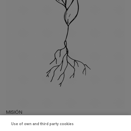
MISIÓN
Impulsamos los cambios culturales necesarios para
Use of own and third party cookies
reforzar el diálogo y compromiso entre ciencia,