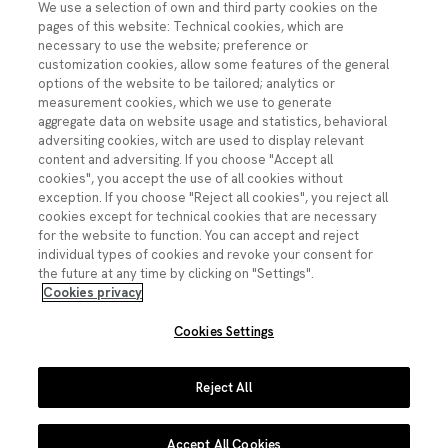
sociedad y gestión pública. Lo hacemos a través del
We use a selection of own and third party cookies on the
estímulo de la ciencia abierta, la ciencia para las
pages of this website: Technical cookies, which are
políticas públicas, la comunicación social de la ciencia
necessary to use the website; preference or
y la innovación y su dimensión global, en estrecha
customization cookies, allow some features of the general
colaboración con la comunidad científica y otros
options of the website to be tailored; analytics or
agentes.
measurement cookies, which we use to generate
aggregate data on website usage and statistics, behavioral
adversiting cookies, witch are used to display relevant
VISIÓN
content and adversiting. If you choose "Accept all
cookies", you accept the use of all cookies without
Una sociedad en la que hay una estrecha relación
exception. If you choose "Reject all cookies", you reject all
entre la ciencia y la innovación, la política pública y las
cookies except for technical cookies that are necessary
personas; en la que la ciencia es abierta, relevante,
for the website to function. You can accept and reject
transparente y cooperativa, y en la que el
individual types of cookies and revoke your consent for
conocimiento científico forma parte de la toma de
the future at any time by clicking on "Settings".
decisiones.
Cookies privacy
Cookies Settings
© Fundación Española para la Ciencia y la Tecnología
Imagen
Imagen
Imagen
Imagen
Imagen
Reject All
Youtube
Linkedin
Facebook
Instagram
X
Accept All Cookies
Contacto
Accesibilidad
Datos abiertos
Aviso legal