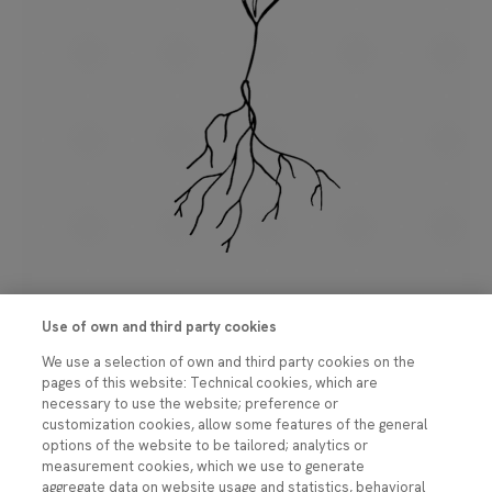
Use of own and third party cookies
MISIÓN
We use a selection of own and third party cookies on the
Impulsamos los cambios culturales necesarios para
pages of this website: Technical cookies, which are
reforzar el diálogo y compromiso entre ciencia,
necessary to use the website; preference or
sociedad y gestión pública. Lo hacemos a través del
customization cookies, allow some features of the general
estímulo de la ciencia abierta, la ciencia para las
options of the website to be tailored; analytics or
políticas públicas, la comunicación social de la ciencia
measurement cookies, which we use to generate
y la innovación y su dimensión global, en estrecha
aggregate data on website usage and statistics, behavioral