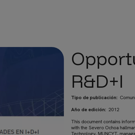
Opportu
R&D+I
Tipo de publicación
Comunic
Año de edición
2012
This document contains inform
with the Severo Ochoa hallma
Technology, MUNCYT, manag