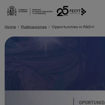
Skip to main content
Breadcrumb
Home
Publicaciones
Opportunities in R&D+I