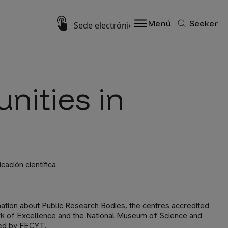
Imagen
Menú
Seeker
Sede electrónica
nities in
ación científica
ation about Public Research Bodies, the centres accredited
rk of Excellence and the National Museum of Science and
ed by FECYT.